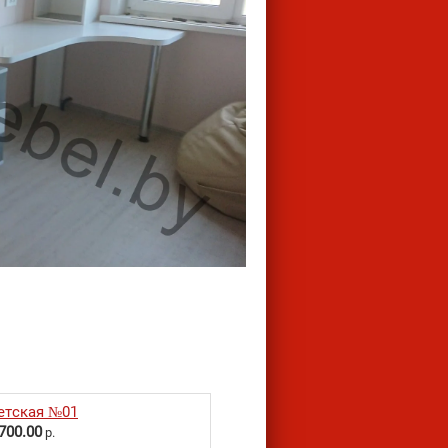
етская №01
700.00
р.