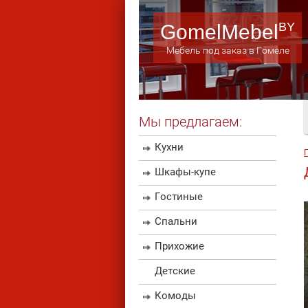
GomelMebel
Мебель под заказ в Гомеле
Мы предлагаем:
Кухни
Шкафы-купе
Гостиные
Спальни
Прихожие
Детские
Комоды