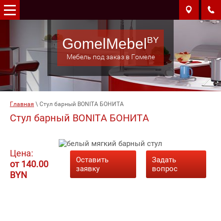
GomelMebel
Мебель под заказ в Гомеле
Главная
 \ 
Стул барный BONITA БОНИТА
Стул барный BONITA БОНИТА
Цена:
Оставить
Задать
от 140.00
заявку
вопрос
BYN